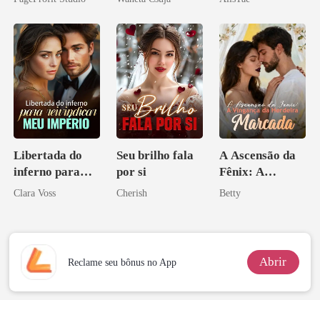
Melhor Amiga
Libertada do
Seu brilho fala
A Ascensão da
inferno para
por si
Fênix: A
reivindicar meu
Vingança da
Clara Voss
Cherish
Betty
império
Herdeira
Marcada
Abrir
Reclame seu bônus no App