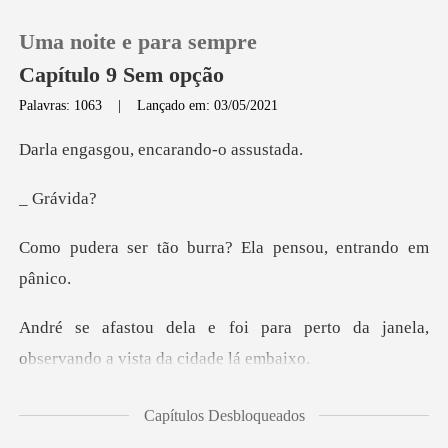
Uma noite e para sempre
Capítulo 9 Sem opção
Palavras: 1063
|
Lançado em: 03/05/2021
0
u, encarando-
ráv
Loja
burra? Ela pensou,
Histórico
Sair
ra perto da janela,
observando
Baixar App
carregando um filho meu
Capítulos Desbloqueados
em seu ve