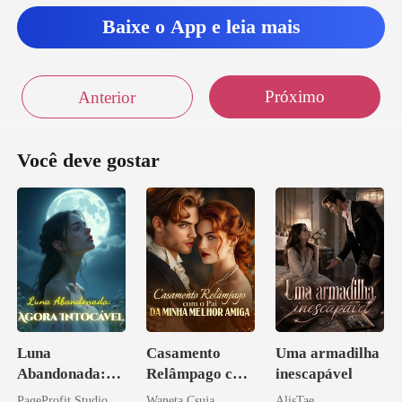
Baixe o App e leia mais
s temos em comum
Próximo
Anterior
Você deve gostar
Luna
Casamento
Uma armadilha
Abandonada:
Relâmpago com
inescapável
Agora Intocável
o Pai da Minha
PageProfit Studio
Waneta Csuja
AlisTae