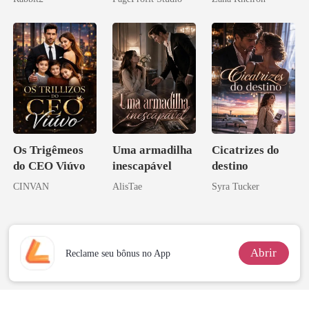
Contrato Real
da Híbrida
Os Trigêmeos
Uma armadilha
Cicatrizes do
do CEO Viúvo
inescapável
destino
CINVAN
AlisTae
Syra Tucker
Abrir
Reclame seu bônus no App