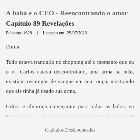
A babá e o CEO - Reencontrando o amor
Capítulo 89 Revelações
Palavras: 1628
|
Lançado em: 29/07/2023
0
li
Loja
los estava descontrolado, uma arma na mão,
existiam respingos de
Histórico
Sair
eu
tremia quando ele se aproximou. Rapidamente ex
Baixar App
Capítulos Desbloqueados