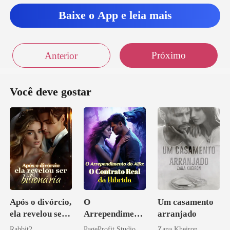
Baixe o App e leia mais
Próximo
Anterior
Você deve gostar
Após o divórcio,
O
Um casamento
ela revelou ser
Arrependiment
arranjado
bilionária
o do Alfa: O
Rabbit2
PageProfit Studio
Zana Kheiron