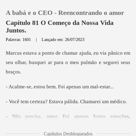
A babá e o CEO - Reencontrando o amor
Capítulo 81 O Começo da Nossa Vida
Juntos.
Palavras: 1601
|
Lançado em: 26/07/2023
0
eu via pânico em
Loja
seu olhar, busquei ar
Histórico
ou bem. Foi apen
Sair
? Estava pálida. C
Baixar App
ções.
Finalmente sou sua esposa, isto foi
Capítulos Desbloqueados