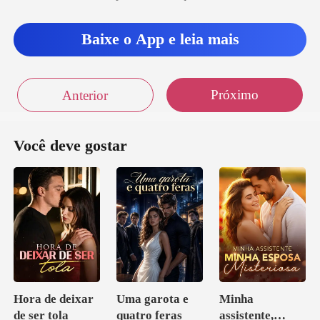
Baixe o App e leia mais
Próximo
Anterior
Você deve gostar
Hora de deixar
Uma garota e
Minha
de ser tola
quatro feras
assistente,