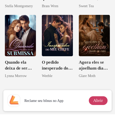
minha esposa
Stella Montgomery
Brass Wren
Sweet Tea
misteriosa
Quando ela
O pedido
Agora eles se
deixa de ser
inesperado do
ajoelham diante
submissa
meu chefe
de mim
Lynna Morrow
Weeble
Glare Moth
Abrir
Reclame seu bônus no App