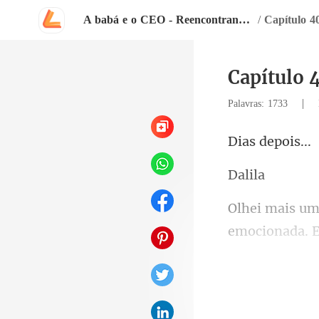
A babá e o CEO - Reencontrando o amor
/
Capítulo 4
Capítulo 
|
Palavras: 1733
dep
li
emocionada. E
Marcus, elega