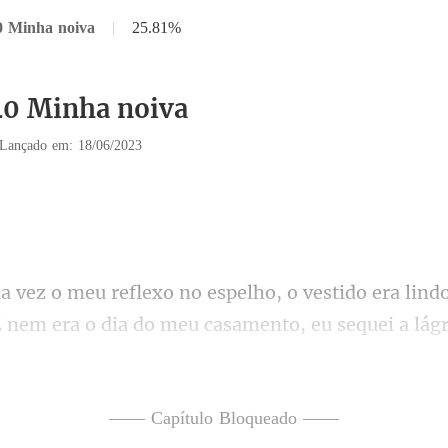
0 Minha noiva
|
25.81%
40 Minha noiva
Lançado em: 18/06/2023
era lind
 nem era o dia do me
a minha fe
—— Capítulo Bloqueado ——
nte como sempre,