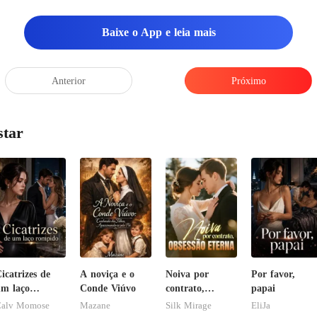
Baixe o App e leia mais
Anterior
Próximo
star
icatrizes de
A noviça e o
Noiva por
Por favor,
m laço
Conde Viúvo
contrato,
papai
rompido
obsessão eterna
alv Momose
Mazane
Silk Mirage
EliJa