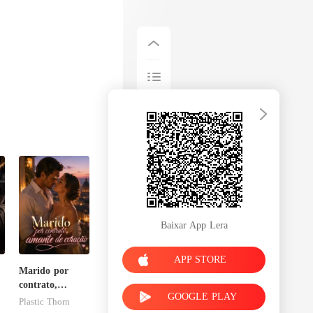
Baixar App Lera
APP STORE
Marido por
contrato,
GOOGLE PLAY
amante de
Plastic Thorn
coração