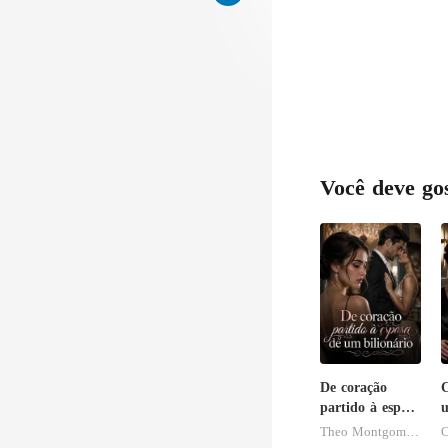
Você deve go
De coração
C
partido à esposa
u
de um
Theo Montgomery
C
bilionário