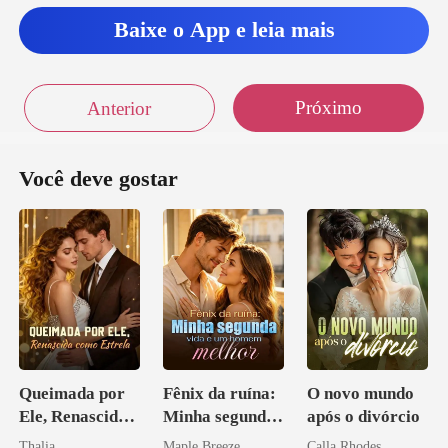
Baixe o App e leia mais
Próximo
Anterior
Você deve gostar
Queimada por
Fênix da ruína:
O novo mundo
Ele, Renascida
Minha segunda
após o divórcio
como Estrela
vida e um
Thalia
Maple Breeze
Calla Rhodes