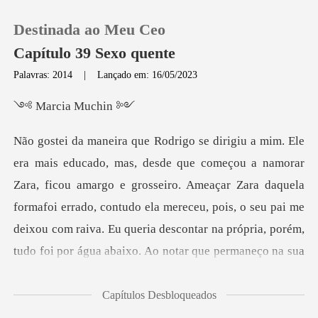
Destinada ao Meu Ceo
Capítulo 39 Sexo quente
Palavras: 2014
|
Lançado em: 16/05/2023
0
cia M
Loja
a, ficou amargo e grosseiro. Ameaçar Zara daquela
Histórico
formafoi errado, contudo ela mereceu, pois, o seu pai me
Sair
dei
Baixar App
Capítulos Desbloqueados