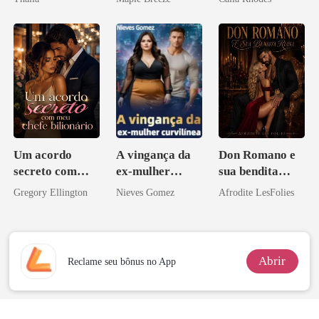
homem melhor
Um acordo
A vingança da
Don Romano e
secreto com
ex-mulher
sua bendita
meu chefe
curvilínea
ruína
Gregory Ellington
Nieves Gomez
Afrodite LesFolies
bilionário
Abrir
Reclame seu bônus no App