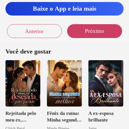
Baixe o App e leia mais
Próximo
Anterior
Você deve gostar
Rejeitada pelo
Fênix da ruína:
A ex-esposa
meu ex,
Minha segunda
brilhante
desejada pelo
vida e um
Glitch Petal
Maple Breeze
Janie