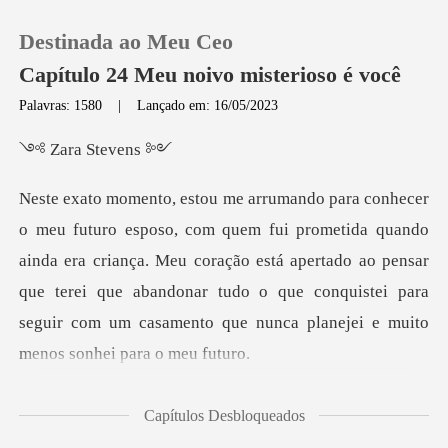
Destinada ao Meu Ceo
Capítulo 24 Meu noivo misterioso é você
Palavras: 1580
|
Lançado em: 16/05/2023
0
a Ste
Loja
quando
ainda era criança. Meu coração está apertado ao pensar
Histórico
que terei que abandonar tudo o que
Sair
Baixar App
foi bastant
Capítulos Desbloqueados