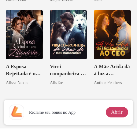
pai dele
homem melhor
A Esposa
Virei
A Mãe Árida dá
Rejeitada é uma
companheira do
à luz a
Zilionária
irmão de meu
Sextuplos ao
Alissa Nexus
AlisTae
Author Feathers
namorado?!
CEO
Abrir
Reclame seu bônus no App