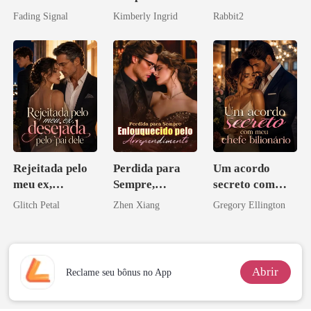
noiva do arqui-
do professor
bilionária
Fading Signal
Kimberly Ingrid
Rabbit2
inimigo do ex
Rejeitada pelo
Perdida para
Um acordo
meu ex,
Sempre,
secreto com
desejada pelo
Enlouquecido
meu chefe
Glitch Petal
Zhen Xiang
Gregory Ellington
pai dele
pelo
bilionário
Arrependiment
o
Abrir
Reclame seu bônus no App