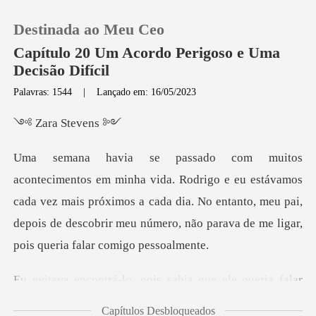
Destinada ao Meu Ceo
Capítulo 20 Um Acordo Perigoso e Uma
Decisão Difícil
Palavras: 1544
|
Lançado em: 16/05/2023
0
a Ste
Loja
u estávamos
Histórico
cada vez mais próximos a cada dia. No entanto, meu pai,
depois de de
Sair
Baixar App
sabia que ele queria falar
no
Capítulos Desbloqueados