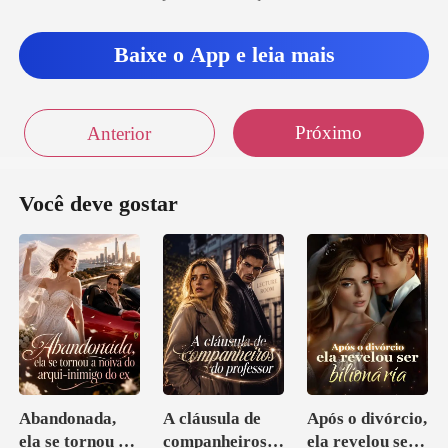
Baixe o App e leia mais
Próximo
Anterior
Você deve gostar
Abandonada,
A cláusula de
Após o divórcio,
ela se tornou a
companheiros
ela revelou ser