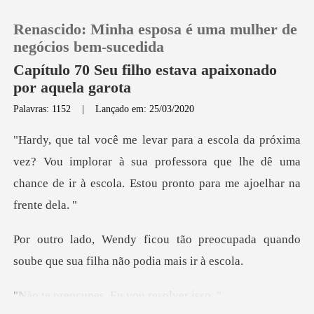
Renascido: Minha esposa é uma mulher de
negócios bem-sucedida
Capítulo 70 Seu filho estava apaixonado
por aquela garota
0
Palavras: 1152
|
Lançado em: 25/03/2020
Loja
? Vou implorar à sua professora que lhe dê uma
chance de i
Histórico
Sair
preocupada quando
soube que sua
Baixar App
pes. Eu vou re