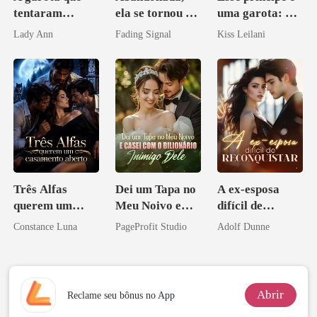
tentaram
ela se tornou a
uma garota: A
apagar
noiva do arqui-
companheira
Lady Ann
Fading Signal
Kiss Leilani
inimigo do ex
escrava do rei
maligno
Três Alfas
Dei um Tapa no
A ex-esposa
querem um
Meu Noivo e
difícil de
casamento
Casei com o
reconquistar
Constance Luna
PageProfit Studio
Adolf Dunne
aberto
Bilionário
Inimigo Dele
Abrir
Reclame seu bônus no App