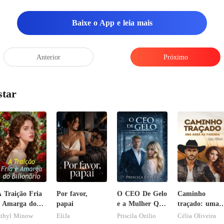
Baixe o App e leia mais
Anterior
Próximo
star
 Traição Fria
Por favor,
O CEO De Gelo
Caminho
 Amarga do
papai
e a Mulher Que
traçado: uma
ilionário
Ele Jurou
babá na
thyl Minow
EliJa
Priscila Ozilio
Célia Oliveira
Odiar
fazenda