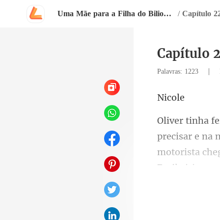
Uma Mãe para a Filha do Bilionário
/
Capítulo 
Capítulo 
|
Palavras: 1223
co
motorista cheg
os