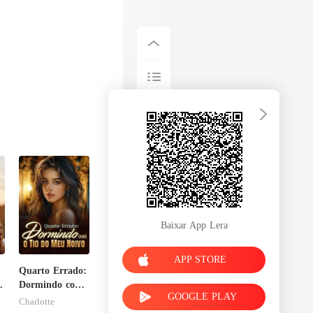
Baixar App Lera
APP STORE
Quarto Errado:
Dormindo com
GOOGLE PLAY
o Tio do Meu
Charlotte
Noivo