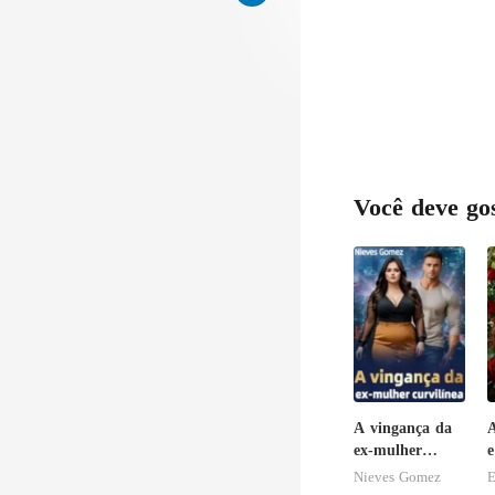
Você deve go
A vingança da
A
ex-mulher
e
curvilínea
B
Nieves Gomez
E