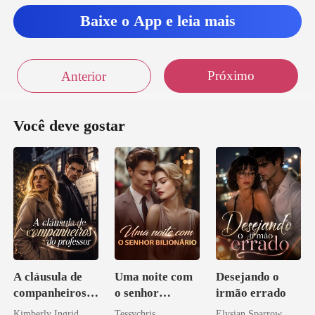
Baixe o App e leia mais
Próximo
Anterior
Você deve gostar
A cláusula de
Uma noite com
Desejando o
companheiros
o senhor
irmão errado
do professor
Bilionário
Kimberly Ingrid
Tessychris
Elysian Sparrow