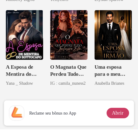
A Esposa de
O Magnata Que
Uma esposa
Mentira do
Perdeu Tudo
para o meu
Sottocapo
Inclusive Ela
irmão
Yana _ Shadow
IG : camila_nuness2
Anabella Brianes
Abrir
Reclame seu bônus no App