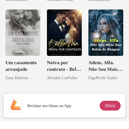
aberto
Um casamento
Noiva por
Adeus, Alfa.
arranjado
contrato - Bella
Não Sou Mais
Mia
Sua Bolsa de
Zana Kheiron
Afrodite LesFolies
PageProfit Studio
Sangue
Abrir
Reclame seu bônus no App