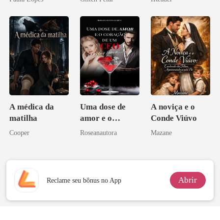
pai dele
o magnata
A médica da
Uma dose de
A noviça e o
matilha
amor e o
Conde Viúvo
coração de um
Cooper
Roseanautora
Mazane
CEO, por favor
Abrir
Reclame seu bônus no App