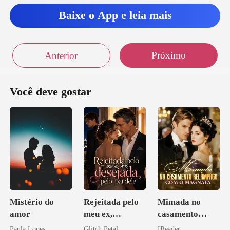
Baixe o App e leia mais
Próximo
Anterior
Você deve gostar
Mistério do
Rejeitada pelo
Mimada no
amor
meu ex,
casamento
desejada pelo
relâmpago com
Paula Lopes
Glitch Petal
IReader