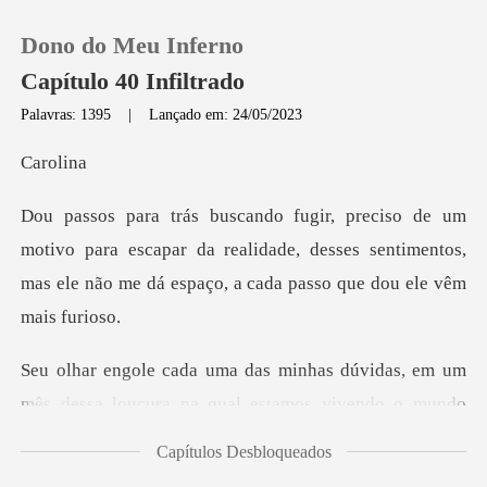
Dono do Meu Inferno
Capítulo 40 Infiltrado
Palavras: 1395
|
Lançado em: 24/05/2023
0
oli
Loja
para escapar da realidade, desses sentimentos,
mas ele não
Histórico
Sair
dessa loucura na qual estamos vivendo o mundo
Baixar App
parece t
Capítulos Desbloqueados