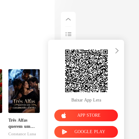
Baixar App Lera
APP STORE
Três Alfas
querem um
GOOGLE PLAY
casamento
Constance Luna
aberto