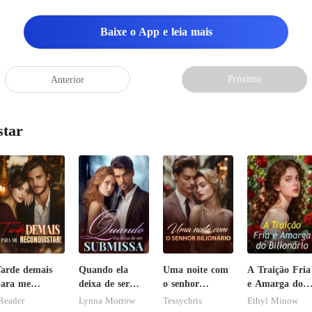
Baixe o App e leia mais
Próximo
Anterior
star
arde demais
Quando ela
Uma noite com
A Traição Fria
ara me
deixa de ser
o senhor
e Amarga do
econquistar!
submissa
Bilionário
Bilionário
Reader
Lynna Morrow
Tessychris
Ethyl Minow