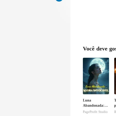
Você deve go
Luna
T
Abandonada:
p
Agora Intocável
r
PageProfit Studio
I