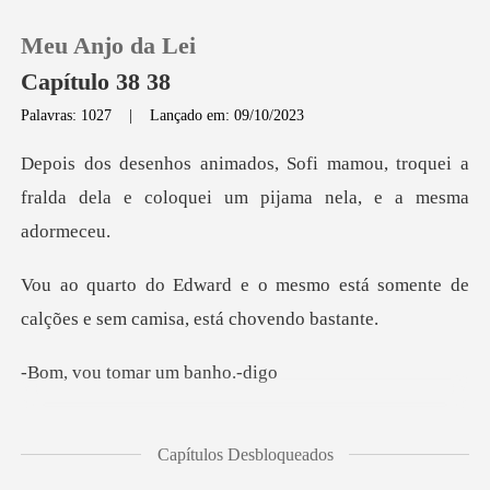
Meu Anjo da Lei
Capítulo 38 38
Palavras: 1027
|
Lançado em: 09/10/2023
0
mou, troquei a
fralda dela e coloquei
Loja
mo está somente de
Histórico
calções e se
Sair
tomar um b
Baixar App
?-pergunta mordendo o
Capítulos Desbloqueados
lábio in