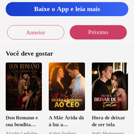
din
Baixe o App e leia mais
Próximo
Anterior
Você deve gostar
Don Romano e
A Mãe Árida dá
Hora de deixar
sua bendita
à luz a
de ser tola
ruína
Sextuplos ao
Afrodite LesFolies
Author Feathers
Stella Montgomery