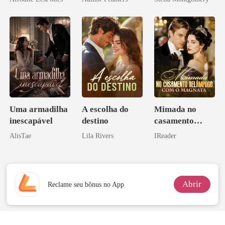
CEO
Uma armadilha
A escolha do
Mimada no
inescapável
destino
casamento
relâmpago com
AlisTae
Lila Rivers
IReader
o magnata
Abrir
Reclame seu bônus no App