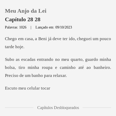
Meu Anjo da Lei
Capítulo 28 28
Palavras: 1026
|
Lançado em: 09/10/2023
0
já deve ter ido, chegu
Loja
minha
bolsa, tiro minha roupa e caminho até a
Histórico
Sair
eu celul
Baixar App
go meu celular em cim
Capítulos Desbloqueados