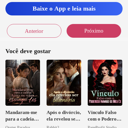
mad
Baixe o App e leia mais
!-digo assi
Próximo
Anterior
Você deve gostar
Mandaram-me
Após o divórcio,
Vínculo Falso
para a cadeia?
ela revelou ser
com o Poderoso
Agora me
bilionária
Inimigo do Meu
Oyster Paradox
Rabbit2
PageProfit Studio