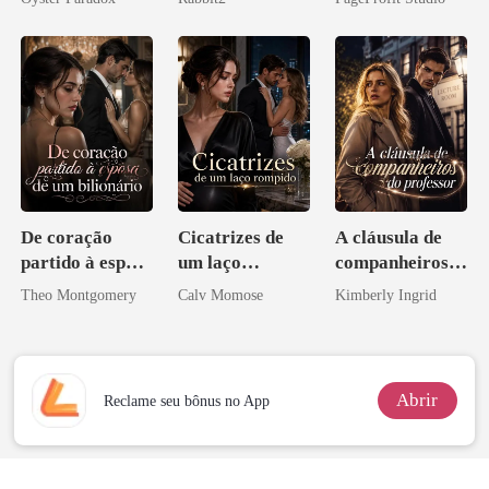
vejam esmagá-
Ex
los
De coração
Cicatrizes de
A cláusula de
partido à esposa
um laço
companheiros
de um bilionário
rompido
do professor
Theo Montgomery
Calv Momose
Kimberly Ingrid
Abrir
Reclame seu bônus no App