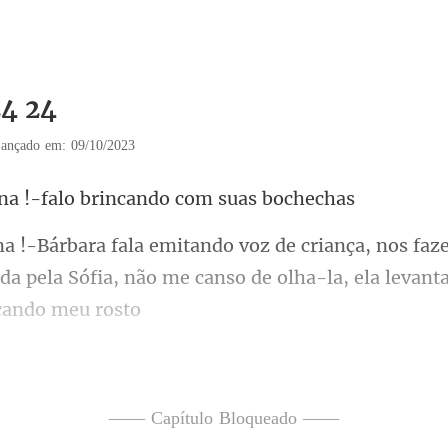
24 24
ançado em: 09/10/2023
!-falo brincando
faze
da pela Sófia, não me canso
ward diz e eu apenas o olh
—— Capítulo Bloqueado ——