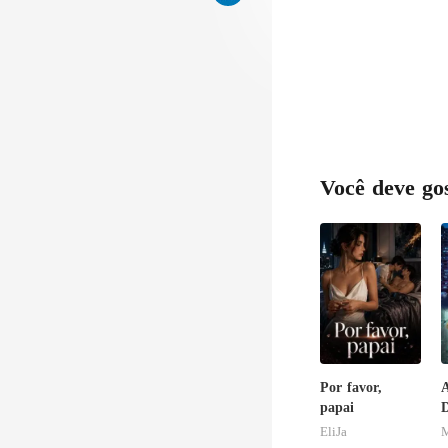
Você deve go
Por favor,
A
papai
D
P
EliJa
M