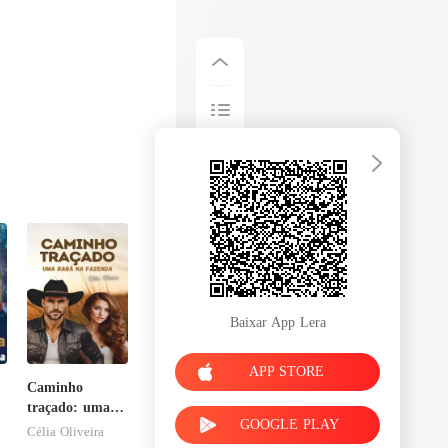
Baixar App Lera
APP STORE
Caminho
traçado: uma
GOOGLE PLAY
babá na
Célia Oliveira
fazenda