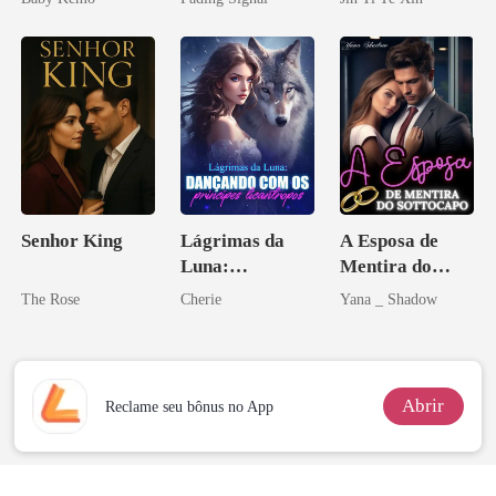
Licantropo
inimigo do ex
tornei
Senhor King
Lágrimas da
A Esposa de
Luna:
Mentira do
Dançando com
Sottocapo
The Rose
Cherie
Yana _ Shadow
os príncipes
licantropos
Abrir
Reclame seu bônus no App