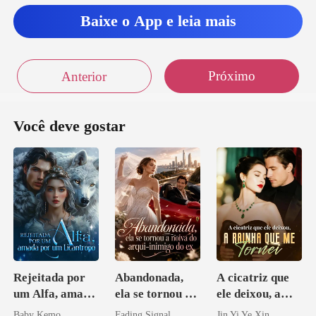
Baixe o App e leia mais
Próximo
Anterior
Você deve gostar
Rejeitada por
Abandonada,
A cicatriz que
um Alfa, amada
ela se tornou a
ele deixou, a
por um
noiva do arqui-
rainha que me
Baby Kemo
Fading Signal
Jin Yi Ye Xin