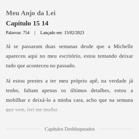
Meu Anjo da Lei
Capítulo 15 14
Palavras: 754
|
Lançado em: 15/02/2023
0
elle
apareceu aqui no meu escritório, estou
Loja
Histórico
faltam apenas os últimos detalhes, estou a
Sair
mobilhar e deix
Baixar App
convidou o
Capítulos Desbloqueados