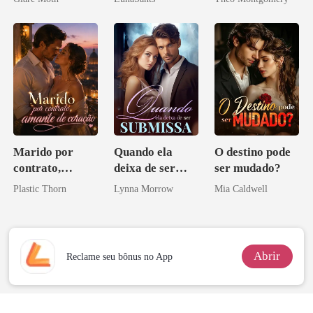
Marido por
Quando ela
O destino pode
contrato,
deixa de ser
ser mudado?
amante de
submissa
Plastic Thorn
Lynna Morrow
Mia Caldwell
coração
Abrir
Reclame seu bônus no App