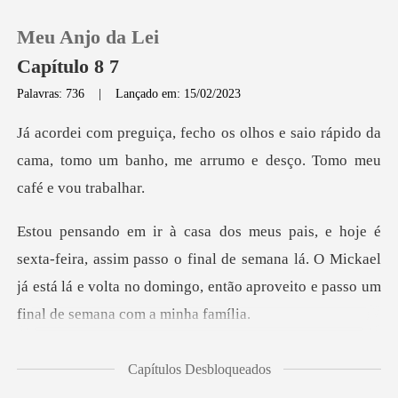
Meu Anjo da Lei
Capítulo 8 7
Palavras: 736
|
Lançado em: 15/02/2023
0
saio rápido da
cama, tomo um banho, me arr
Loja
Histórico
sim passo o final de semana lá. O Mickael
Sair
já está lá e volta no dom
Baixar App
ou di
Capítulos Desbloqueados