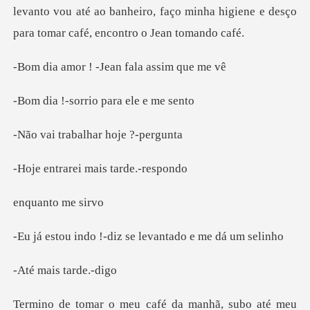
levanto vou até ao banheiro, faço minha higiene e
! -Jean fala a
orrio para e
abalhar hoj
rei mais ta
nto m
!-diz se levantado
is tard
meu