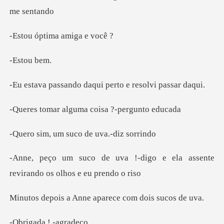
tima amig
tou
o daqui perto e re
lguma coisa ?-p
m suco de uva
-digo e ela assente
revirand
Anne aparece com
da ! -a