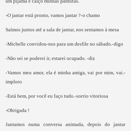
um p
pronto, vamos j
a sala de jantar,
-nos para um desfi
erei ir, estare
é minha amiga, vai
ocê eu faço tudo
rig
ada, depois do jantar