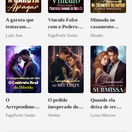
A garota que
Vínculo Falso
Mimada no
tentaram
com o Poderoso
casamento
apagar
Inimigo do Meu
relâmpago com
Lady Ann
PageProfit Studio
IReader
Ex
o magnata
O
O pedido
Quando ela
Arrependiment
inesperado do
deixa de ser
o do Alfa: O
meu chefe
submissa
PageProfit Studio
Weeble
Lynna Morrow
Contrato Real
da Híbrida