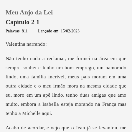
Meu Anjo da Lei
Capítulo 2 1
Palavras: 811
|
Lançado em: 15/02/2023
0
ina na
Loja
a família incrível, meus pais moram em uma
Histórico
outra cidade e o meu irmão mora na mesma cidade que
Sair
eu, moro em um a
Baixar App
me