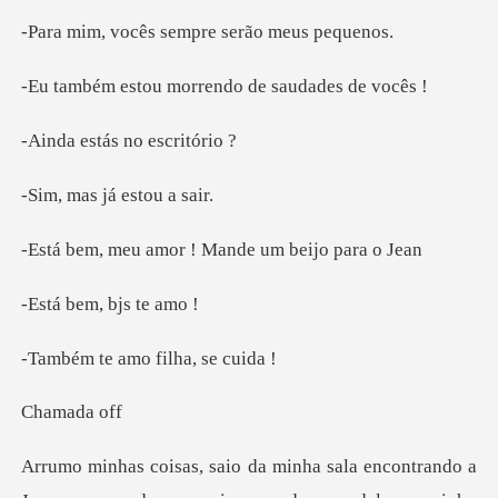
ês sempre serã
morrendo de sau
tás no es
s já est
mor ! Mande um b
em, bjs
amo filha
Cham