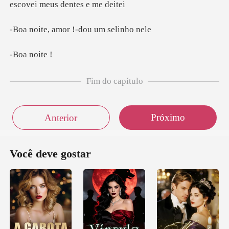
escov
amor !-dou u
noi
Fim do capítulo
Próximo
Anterior
Você deve gostar