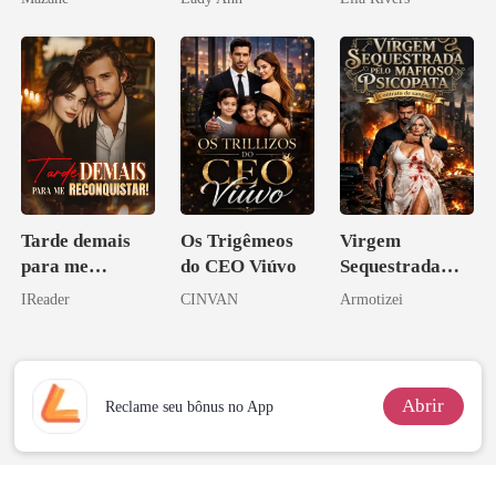
Acendia
Lanternas Para
Ela
Tarde demais
Os Trigêmeos
Virgem
para me
do CEO Viúvo
Sequestrada
reconquistar!
pelo Mafioso
IReader
CINVAN
Armotizei
Psicopata :
CONTRATO
DE SANGUE
Abrir
Reclame seu bônus no App