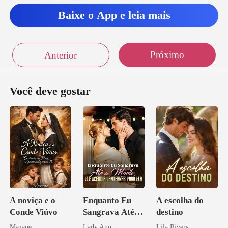
Baixe o App e leia mais
Próximo
Anterior
Você deve gostar
A noviça e o
Enquanto Eu
A escolha do
Conde Viúvo
Sangrava Até a
destino
Morte, Ele
Mazane
Lady Ann
Lila Rivers