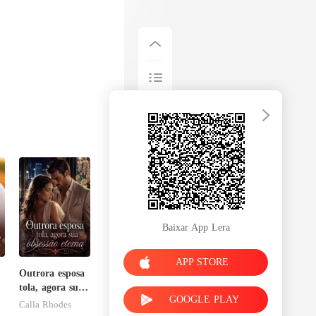
Baixar App Lera
APP STORE
Outrora esposa
tola, agora sua
GOOGLE PLAY
obsessão eterna
Calla Rhodes