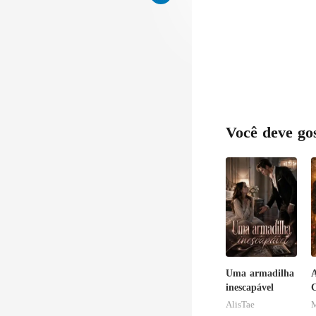
Você deve go
Uma armadilha
A
inescapável
C
AlisTae
M