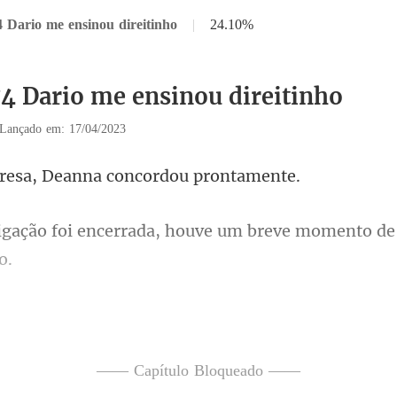
4 Dario me ensinou direitinho
|
24.10%
74 Dario me ensinou direitinho
Lançado em: 17/04/2023
a, Deanna concor
rrada, houve um breve momento
e perguntou: "Q
Não vou
—— Capítulo Bloqueado ——