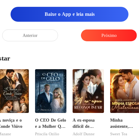
m ar triste: "Que
Baixe o App e leia mais
Anterior
Próximo
star
 noviça e o
O CEO De Gelo
A ex-esposa
Minha
onde Viúvo
e a Mulher Que
difícil de
assistente,
Ele Jurou
reconquistar
minha esposa
azane
Priscila Ozilio
Adolf Dunne
Sweet Tea
Odiar
misteriosa