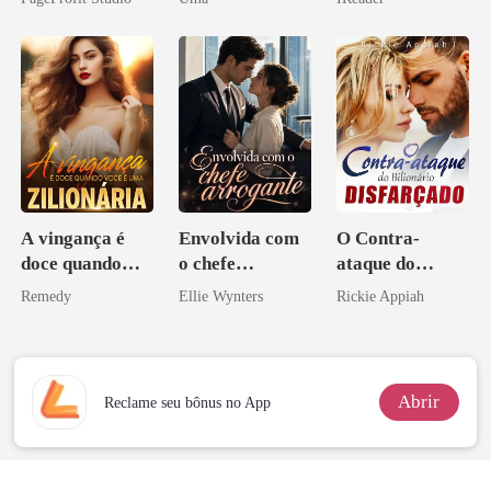
Ex
Verdade
o magnata
A vingança é
Envolvida com
O Contra-
doce quando
o chefe
ataque do
você é uma
arrogante
Bilionário
Remedy
Ellie Wynters
Rickie Appiah
zilionária
Disfarçado
Abrir
Reclame seu bônus no App