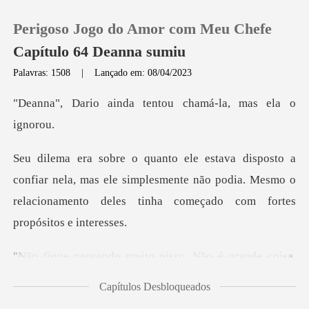
Perigoso Jogo do Amor com Meu Chefe
Capítulo 64 Deanna sumiu
Palavras: 1508
|
Lançado em: 08/04/2023
0
da tentou chamá-la,
Loja
nela, mas ele simplesmente não podia. Mesmo o
Histórico
relacionamen
Sair
sso. Não é grande coisa.
Baixar App
Ven
Capítulos Desbloqueados