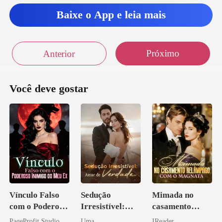
a é um
Baixe o App e leia mais
Próximo
Anterior
Você deve gostar
Vínculo Falso
Sedução
Mimada no
com o Poderoso
Irresistível:
casamento
Inimigo do Meu
Amar de
relâmpago com
PageProfit Studio
Uma
IReader