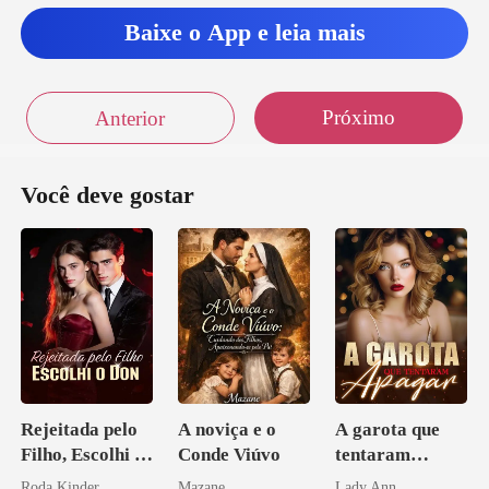
o à frente, D
Baixe o App e leia mais
Próximo
Anterior
Você deve gostar
Rejeitada pelo
A noviça e o
A garota que
Filho, Escolhi o
Conde Viúvo
tentaram
Don
apagar
Roda Kinder
Mazane
Lady Ann