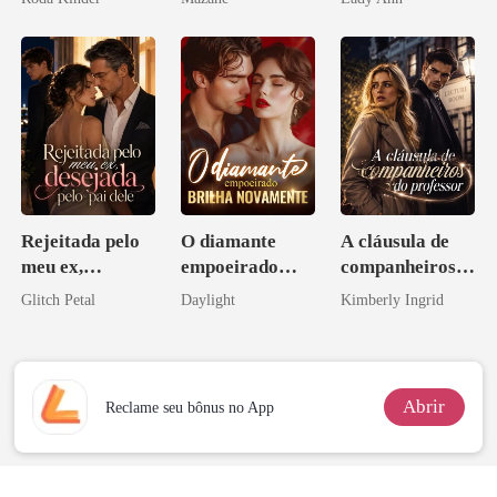
Rejeitada pelo
O diamante
A cláusula de
meu ex,
empoeirado
companheiros
desejada pelo
brilha
do professor
Glitch Petal
Daylight
Kimberly Ingrid
pai dele
novamente
Abrir
Reclame seu bônus no App