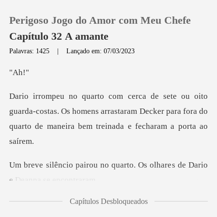
Perigoso Jogo do Amor com Meu Chefe
Capítulo 32 A amante
Palavras: 1425
|
Lançado em: 07/03/2023
0
A
Loja
a-costas. Os homens arrastaram Decker para fora do
quart
Histórico
Sair
quarto. Os olhares de Dari
Baixar App
Capítulos Desbloqueados
ça do nosso a