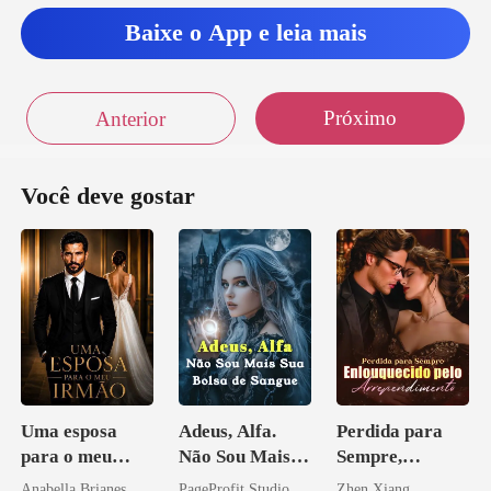
Baixe o App e leia mais
Próximo
Anterior
Você deve gostar
Uma esposa
Adeus, Alfa.
Perdida para
para o meu
Não Sou Mais
Sempre,
irmão
Sua Bolsa de
Enlouquecido
Anabella Brianes
PageProfit Studio
Zhen Xiang