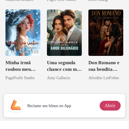
Sangue
pelo
Arrependiment
o
Minha irmã
Uma segunda
Don Romano e
roubou meu
chance com meu
sua bendita
companheiro e
amor bilionário
ruína
PageProfit Studio
Arny Gallucio
Afrodite LesFolies
eu a deixei
Abrir
Reclame seu bônus no App