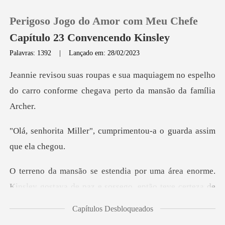
Perigoso Jogo do Amor com Meu Chefe
Capítulo 23 Convencendo Kinsley
Palavras: 1392
|
Lançado em: 28/02/2023
0
iagem no espelho
do carro conforme che
Loja
, cumprimentou-a o guar
Histórico
Sair
Kinsley gostava de paz e sossego, então teve certez
Baixar App
Capítulos Desbloqueados