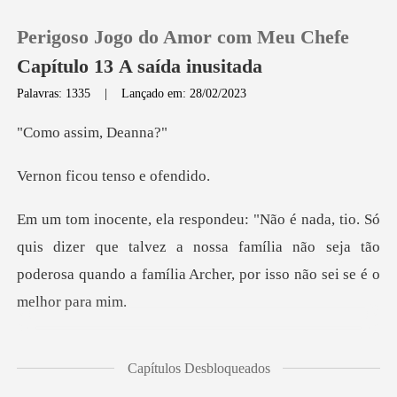
Perigoso Jogo do Amor com Meu Chefe
Capítulo 13 A saída inusitada
Palavras: 1335
|
Lançado em: 28/02/2023
0
ssim, D
ou tenso e
Loja
Histórico
dizer que talvez a nossa família não seja tão
poderosa quan
Sair
Baixar App
om uma expressão
Capítulos Desbloqueados
confusa e infeliz.