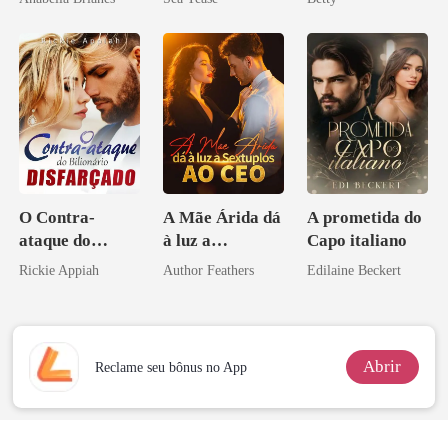
Herdeira
Marcada
O Contra-
A Mãe Árida dá
A prometida do
ataque do
à luz a
Capo italiano
Bilionário
Sextuplos ao
Rickie Appiah
Author Feathers
Edilaine Beckert
Disfarçado
CEO
Abrir
Reclame seu bônus no App