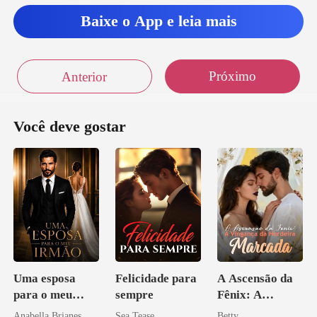
Baixe o App e leia mais
Próximo
Anterior
Você deve gostar
Uma esposa
Felicidade para
A Ascensão da
para o meu
sempre
Fênix: A
irmão
Vingança da
Anabella Brianes
Sea Tease
Betty