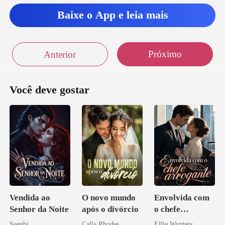
Baixe o App e leia mais
Próximo
Anterior
Você deve gostar
Vendida ao
O novo mundo
Envolvida com
Senhor da Noite
após o divórcio
o chefe
arrogante
Seenbi
Calla Rhodes
Ellie Wynters