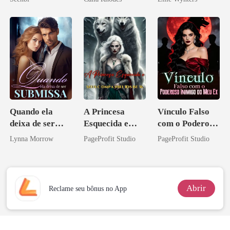
Quando ela
A Princesa
Vínculo Falso
deixa de ser
Esquecida e
com o Poderoso
submissa
Seus
Inimigo do Meu
Lynna Morrow
PageProfit Studio
PageProfit Studio
Companheiros
Ex
Beta
Abrir
Reclame seu bônus no App