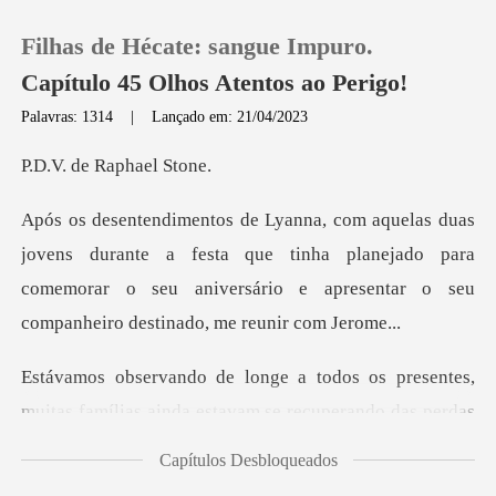
Filhas de Hécate: sangue Impuro.
Capítulo 45 Olhos Atentos ao Perigo!
Palavras: 1314
|
Lançado em: 21/04/2023
0
e Raphae
Loja
nte a festa que tinha planejado para
comemorar o seu aniversário
Histórico
Sair
resentes,
muitas famílias ainda estavam se
Baixar App
Capítulos Desbloqueados