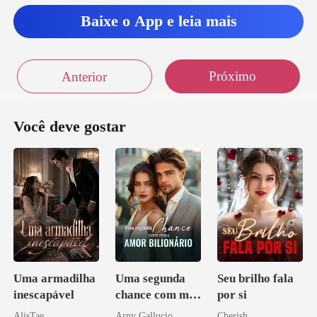
imenso,
Baixe o App e leia mais
Próximo
Anterior
Você deve gostar
Uma armadilha
Uma segunda
Seu brilho fala
inescapável
chance com meu
por si
amor bilionário
AlisTae
Arny Gallucio
Cherish