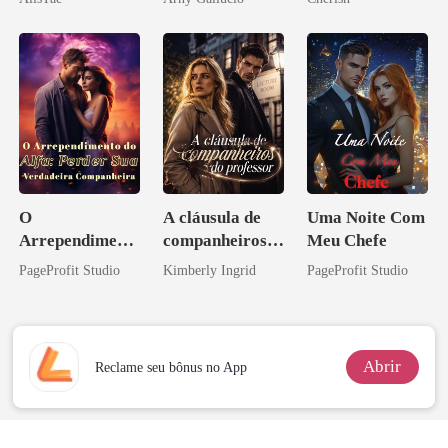
O
A cláusula de
Uma Noite Com
Arrependiment
companheiros
Meu Chefe
o do Alfa:
do professor
PageProfit Studio
Kimberly Ingrid
PageProfit Studio
Perder Sua
Verdadeira
Companheira
Abrir
Reclame seu bônus no App