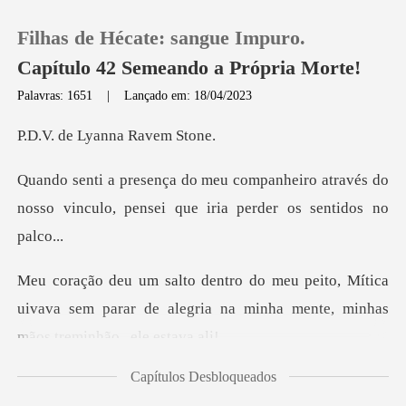
Filhas de Hécate: sangue Impuro.
Capítulo 42 Semeando a Própria Morte!
Palavras: 1651
|
Lançado em: 18/04/2023
0
Lyanna R
eiro através do
Loja
nosso vinculo, pensei
Histórico
Mítica
Sair
uivava sem parar de alegria na minha
Baixar App
Capítulos Desbloqueados
vo! Eu não o