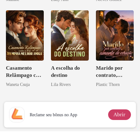
Acendia
Lanternas Para
Ela
Casamento
A escolha do
Marido por
Relâmpago com
destino
contrato,
o Pai da Minha
amante de
Waneta Csuja
Lila Rivers
Plastic Thorn
Melhor Amiga
coração
Abrir
Reclame seu bônus no App