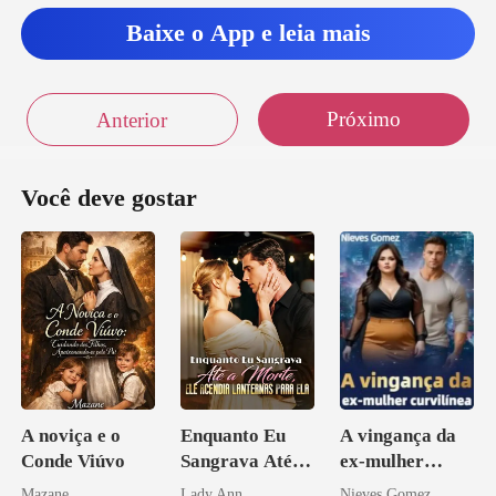
ue conh
Baixe o App e leia mais
Próximo
Anterior
Você deve gostar
A noviça e o
Enquanto Eu
A vingança da
Conde Viúvo
Sangrava Até a
ex-mulher
Morte, Ele
curvilínea
Mazane
Lady Ann
Nieves Gomez