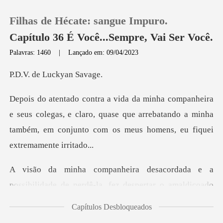
Filhas de Hécate: sangue Impuro.
Capítulo 36 É Você...Sempre, Vai Ser Você.
Palavras: 1460
|
Lançado em: 09/04/2023
0
e Luckya
Loja
colegas, e claro, quase que arrebatando a minha
também, em co
Histórico
Sair
da e a
possibilidade de perdê-la, fez
Baixar App
Capítulos Desbloqueados