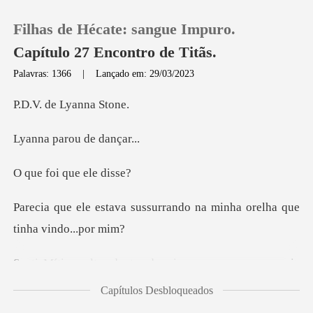
Filhas de Hécate: sangue Impuro.
Capítulo 27 Encontro de Titãs.
Palavras: 1366
|
Lançado em: 29/03/2023
0
de Lyan
arou de
Loja
i que el
Histórico
ssurrando na minha orelha
Sair
u permanecia
Baixar App
olhando para ele como se estiv
Capítulos Desbloqueados