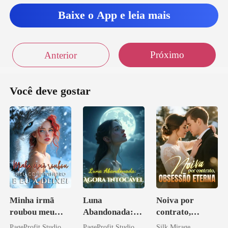
Baixe o App e leia mais
direito...a música e
Próximo
Anterior
Você deve gostar
Minha irmã
Luna
Noiva por
roubou meu
Abandonada:
contrato,
companheiro e
Agora Intocável
obsessão eterna
PageProfit Studio
PageProfit Studio
Silk Mirage