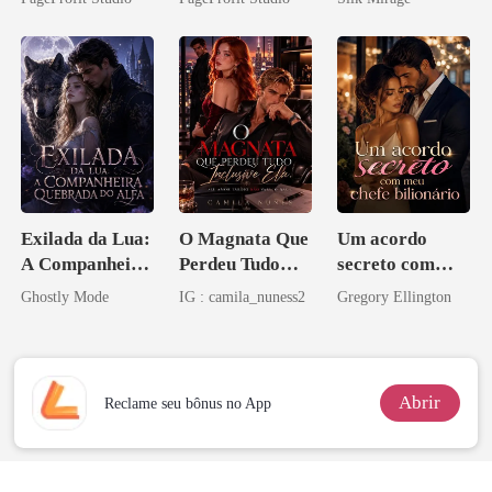
eu a deixei
Exilada da Lua:
O Magnata Que
Um acordo
A Companheira
Perdeu Tudo
secreto com
Quebrada do
Inclusive Ela
meu chefe
Ghostly Mode
IG : camila_nuness2
Gregory Ellington
Alfa
bilionário
Abrir
Reclame seu bônus no App