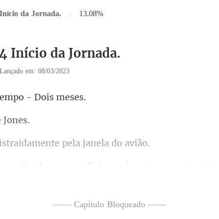
Início da Jornada.
|
13.08%
4 Início da Jornada.
Lançado em: 08/03/2023
tempo -
e
raidamente pela
voar, preferia navios, tr
m cont
 totalmente lógico! Se d
—— Capítulo Bloqueado ——