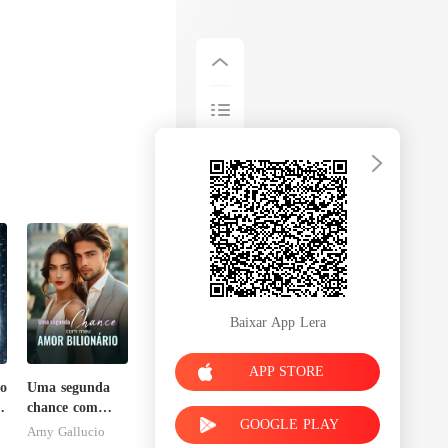
Baixar App Lera
APP STORE
o
Uma segunda
e
chance com
GOOGLE PLAY
meu amor
Arny Gallucio
bilionário