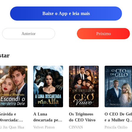
Baixe o App e leia mais
Anterior
Próximo
star
rávida e
A Luna
Os Trigêmeos
O CEO De Gel
ivorciada:
descartada pelo
do CEO Viúvo
e a Mulher Qu
scondi o
Alfa
Ele Jurou
i Jin Qian Hua
Velvet Piston
CINVAN
Priscila Ozilio
erdeiro Dele
Odiar