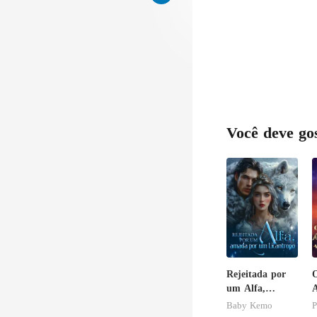
Você deve go
Rejeitada por
um Alfa,
A
amada por um
d
Baby Kemo
P
Licantropo
S