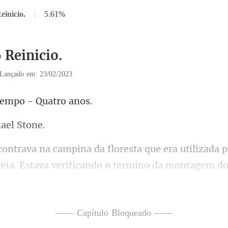
einicio.
|
5.61%
 Reinicio.
Lançado em: 23/02/2023
tempo -
hae
ateia. Estava verificando o termino da montagem d
te fi
—— Capítulo Bloqueado ——
uni