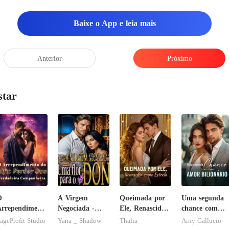
Baixe o App e leia mais
Anterior
Próximo
star
O
A Virgem
Queimada por
Uma segunda
rrependimento
Negociada -
Ele, Renascida
chance com
o Alfa: Perder
Uma flor para
como Estrela
meu amor
ageProfit Studio
Yana _ Shadow
Thalia
Arny Gallucio
ua Verdadeira
o Don
bilionário