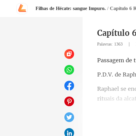
Filhas de Hécate: sangue Impuro.
/
Capítulo 6 R
Capítulo 6
|
Palavras: 1363
e 
e Rap
s da alc
onde geralmen
al de 