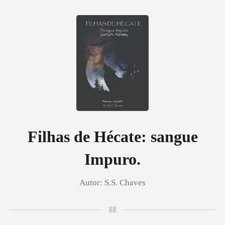
0
Loja
Histórico
Filhas de Hécate: sangue
Impuro.
Sair
Autor:
S.S. Chaves
Baixar App