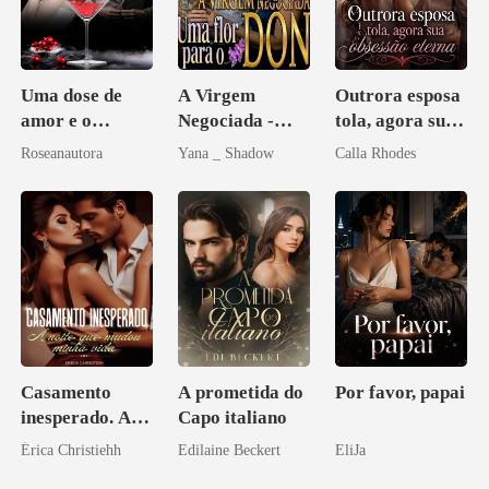
Uma dose de
A Virgem
Outrora esposa
amor e o
Negociada -
tola, agora sua
coração de um
Uma flor para o
obsessão eterna
Roseanautora
Yana _ Shadow
Calla Rhodes
CEO, por favor
Don
Casamento
A prometida do
Por favor, papai
inesperado. A
Capo italiano
noite que mudou
Érica Christiehh
Edilaine Beckert
EliJa
minha vida