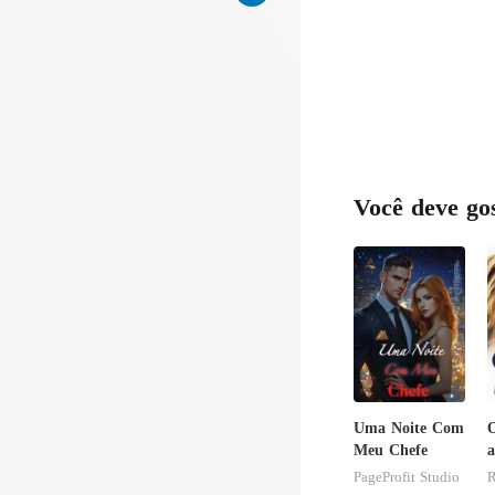
Você deve go
Uma Noite Com
O
Meu Chefe
a
B
PageProfit Studio
R
D