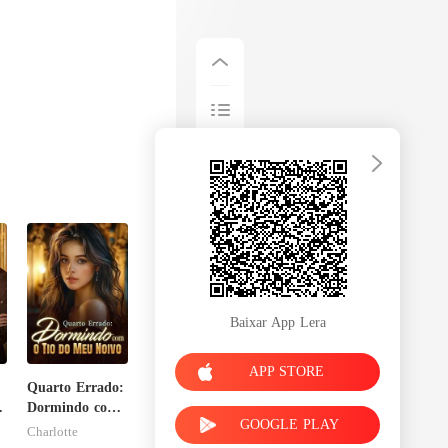
Baixar App Lera
APP STORE
Quarto Errado:
Dormindo com
GOOGLE PLAY
o Tio do Meu
Charlotte
Noivo