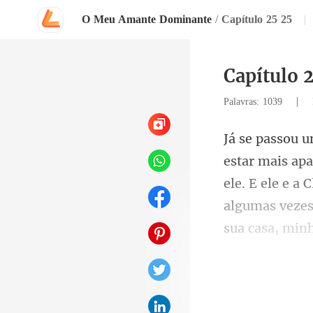
O Meu Amante Dominante
/
Capítulo 25 25
|
Capítulo 
|
Palavras: 1039
ele. E ele e a
a