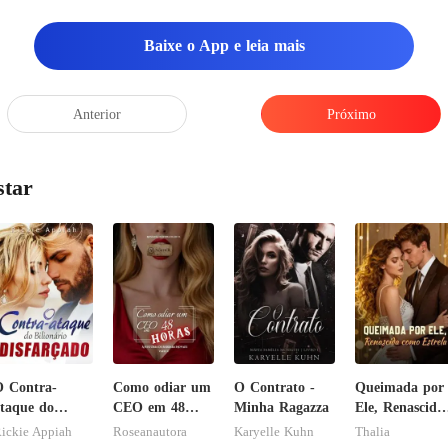
Baixe o App e leia mais
Anterior
Próximo
star
 Contra-
Como odiar um
O Contrato -
Queimada por
taque do
CEO em 48
Minha Ragazza
Ele, Renascida
ilionário
horas
como Estrela
ickie Appiah
Roseanautora
Karyelle Kuhn
Thalia
isfarçado