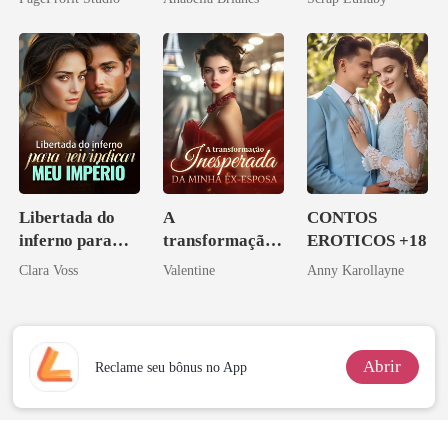
Ex
Libertada do
A
CONTOS
inferno para
transformação
EROTICOS +18
reivindicar meu
inesperada da
Clara Voss
Valentine
Anny Karollayne
império
minha ex-
esposa
Abrir
Reclame seu bônus no App