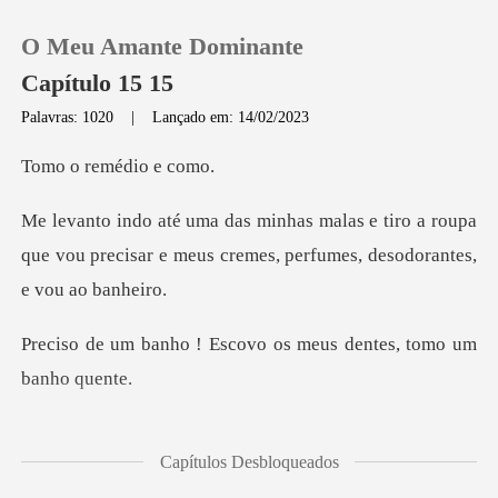
O Meu Amante Dominante
Capítulo 15 15
Palavras: 1020
|
Lançado em: 14/02/2023
0
remédio
tiro a roupa
Loja
que vou precisar e meus cremes
Histórico
Escovo os meus dentes,
Sair
Baixar App
fumo, visto
Capítulos Desbloqueados
uma calça jeans preta e um cro