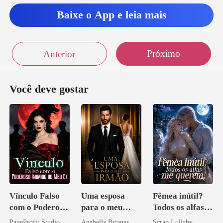
Baixe o App e leia mais
Próximo
Anterior
Você deve gostar
Vínculo Falso
Uma esposa
Fêmea inútil?
com o Poderoso
para o meu
Todos os alfas
Inimigo do Meu
irmão
me querem!
PageProfit Studio
Anabella Brianes
Scrap Lullaby