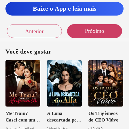
Baixe o App e leia mais
am
Próximo
Anterior
Você deve gostar
Me Traiu?
A Luna
Os Trigêmeos
Casei com um
descartada pelo
do CEO Viúvo
Magnata
Alfa
Audrey C Leilani
Velvet Piston
CINVAN