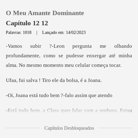
O Meu Amante Dominante
Capítulo 12 12
Palavras: 1018
|
Lançado em: 14/02/2023
0
damente, como se pudesse enxergar até minha
Loja
al
! Tiro ele da
Histórico
tudo bem ?-falo
Sair
r falar com a senhora. Esto
Baixar App
Capítulos Desbloqueados
meu