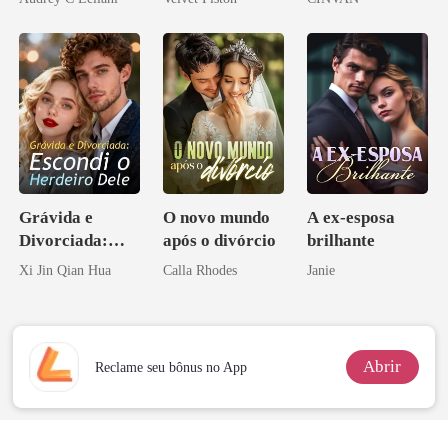
Grávida e
O novo mundo
A ex-esposa
Divorciada:
após o divórcio
brilhante
Escondi o
Xi Jin Qian Hua
Calla Rhodes
Janie
Herdeiro Dele
Abrir
Reclame seu bônus no App