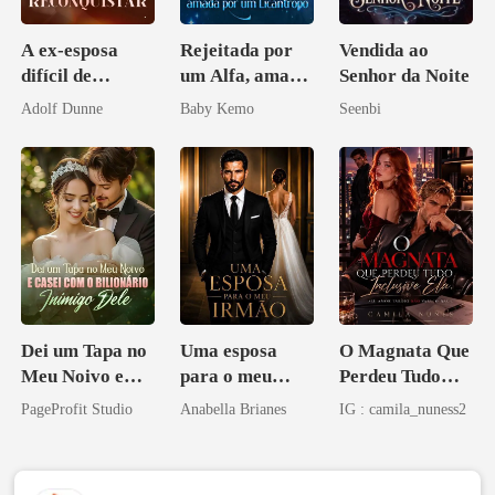
A ex-esposa
Rejeitada por
Vendida ao
difícil de
um Alfa, amada
Senhor da Noite
reconquistar
por um
Adolf Dunne
Baby Kemo
Seenbi
Licantropo
Dei um Tapa no
Uma esposa
O Magnata Que
Meu Noivo e
para o meu
Perdeu Tudo
Casei com o
irmão
Inclusive Ela
PageProfit Studio
Anabella Brianes
IG : camila_nuness2
Bilionário
Inimigo Dele