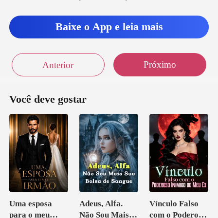
Baixe o App e leia mais
Próximo
Anterior
Você deve gostar
Uma esposa
Adeus, Alfa.
Vínculo Falso
para o meu
Não Sou Mais
com o Poderoso