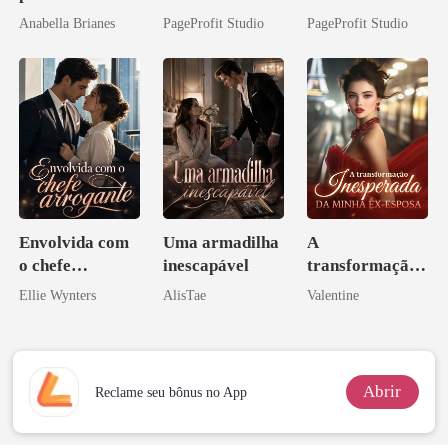
irmão
Sua Bolsa de
Inimigo do Meu
Anabella Brianes
PageProfit Studio
PageProfit Studio
Sangue
Ex
Envolvida com
Uma armadilha
A
o chefe
inescapável
transformação
arrogante
inesperada da
Ellie Wynters
AlisTae
Valentine
minha ex-
esposa
Abrir
Reclame seu bônus no App