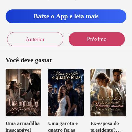
Baixe o App e leia mais
Próximo
Anterior
Você deve gostar
Uma armadilha
Uma garota e
Ex-esposa do
inescapável
quatro feras
presidente?