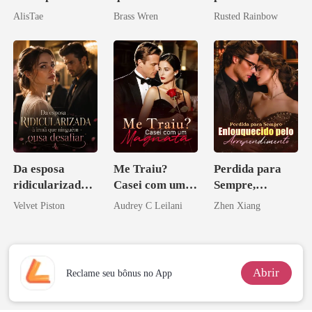
Preciosa
AlisTae
Brass Wren
Rusted Rainbow
princesa de uma
família
mafiosa!
Da esposa
Me Traiu?
Perdida para
ridicularizada à
Casei com um
Sempre,
irmã que
Magnata
Enlouquecido
Velvet Piston
Audrey C Leilani
Zhen Xiang
ninguém ousa
pelo
desafiar
Arrependiment
o
Abrir
Reclame seu bônus no App