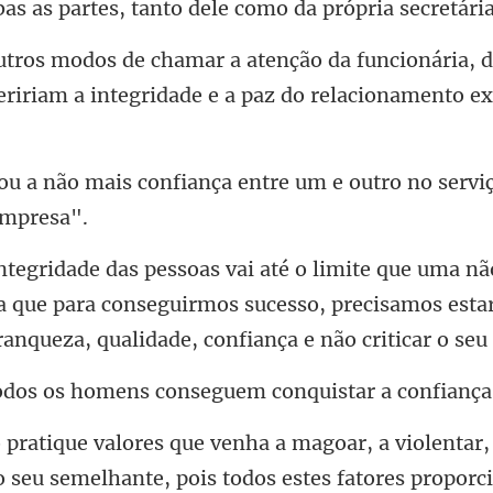
ionária, 
eririam a integr
ança entre um e outro no servi
a que para conseguirmos sucesso, precisamos esta
ens conseguem conquista
seu semelhante, pois todos estes fatores proporc