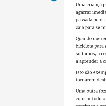
imedia
passada pelos 
ra
soltamos, a c
tornarem de
ar tudo 