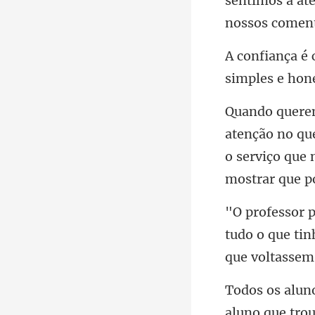
sentimos a a
si
o serviço que n
tudo o que ti