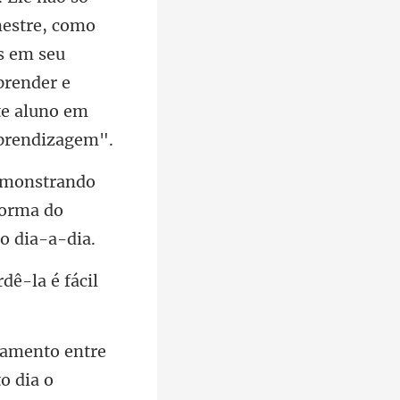
mestre, como
s em seu
forma do