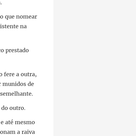
do que nomear
ço
r munidos de
ionam a raiva