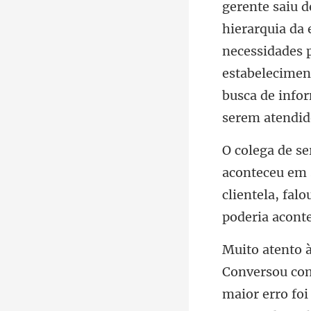
hierarquia da
necessidades p
estabelec
eu em 
clientela,
maior erro fo