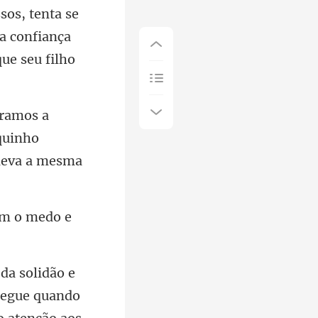
a confiança
quinho
em o medo e
nsegue quando