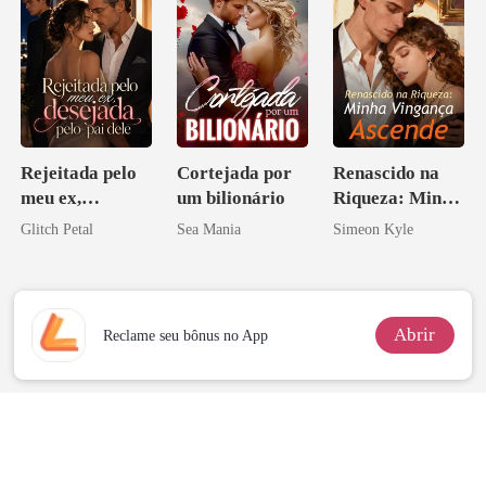
Ela
Rejeitada pelo
Cortejada por
Renascido na
meu ex,
um bilionário
Riqueza: Minha
desejada pelo
Vingança
Glitch Petal
Sea Mania
Simeon Kyle
pai dele
Ascende
Abrir
Reclame seu bônus no App