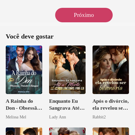
Próximo
Você deve gostar
A Rainha do
Enquanto Eu
Após o divórcio,
Don - Obsessão,
Sangrava Até a
ela revelou ser
Paixão e Sangue
Morte, Ele
bilionária
Melissa Mel
Lady Ann
Rabbit2
Acendia
Lanternas Para