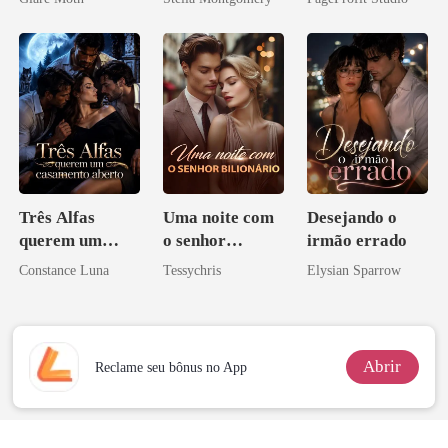
Companheiros
Beta
Três Alfas
Uma noite com
Desejando o
querem um
o senhor
irmão errado
casamento
Bilionário
Constance Luna
Tessychris
Elysian Sparrow
aberto
Abrir
Reclame seu bônus no App