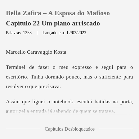
Bella Zafira – A Esposa do Mafioso
Capítulo 22 Um plano arriscado
Palavras: 1258
|
Lançado em: 12/03/2023
0
Caravag
Loja
ara o
escritório. Tinha dormido pouco, mas
Histórico
Sair
i batidas na porta,
autorizei a ent
Baixar App
dia,
Capítulos Desbloqueados