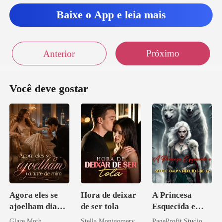
será um bom dia. Sente
Baixe o App e leia mais
Próximo
Anterior
Você deve gostar
Agora eles se
Hora de deixar
A Princesa
ajoelham diante
de ser tola
Esquecida e
de mim
Seus
Glare Moth
Stella Montgomery
PageProfit Studio