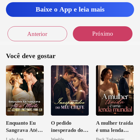
Baixe o App e leia mais
Próximo
Anterior
Você deve gostar
Enquanto Eu
O pedido
A mulher traída
Sangrava Até a
inesperado do
é uma lenda
Morte, Ele
meu chefe
mundial
Lady Ann
Weeble
Beck Trelawney