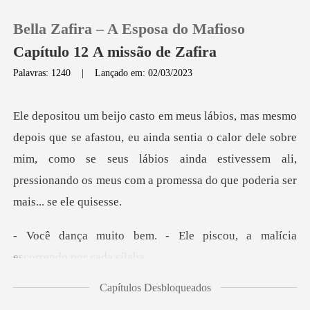
Bella Zafira – A Esposa do Mafioso
Capítulo 12 A missão de Zafira
Palavras: 1240
|
Lançado em: 02/03/2023
0
u ainda sentia o calor dele sobre
Loja
mim, como se seus lábios ainda estivessem ali
Histórico
Sair
Ele piscou, a malícia
es
Baixar App
Capítulos Desbloqueados
um ótimo p