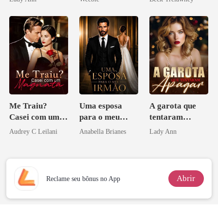
Acendia
Lanternas Para
Ela
Me Traiu?
Uma esposa
A garota que
Casei com um
para o meu
tentaram
Magnata
irmão
apagar
Audrey C Leilani
Anabella Brianes
Lady Ann
Abrir
Reclame seu bônus no App