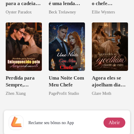
para a cadeia?
é uma lenda
o chefe
Agora me
mundial
arrogante
Oyster Paradox
Beck Trelawney
Ellie Wynters
vejam esmagá-
los
Perdida para
Uma Noite Com
Agora eles se
Sempre,
Meu Chefe
ajoelham diante
Enlouquecido
de mim
Zhen Xiang
PageProfit Studio
Glare Moth
pelo
Arrependiment
o
Abrir
Reclame seu bônus no App