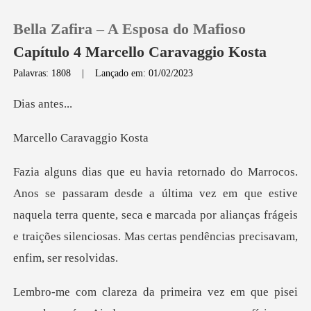
Bella Zafira – A Esposa do Mafioso
Capítulo 4 Marcello Caravaggio Kosta
Palavras: 1808
|
Lançado em: 01/02/2023
0
ant
Caravag
Loja
Histórico
ltima vez em que estive
naquela terra quente, seca e marcada por alianças frágei
Sair
Baixar App