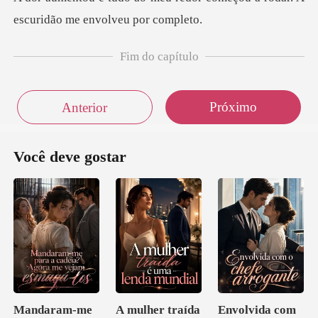
escu
Fim do capítulo
Próximo
Anterior
Você deve gostar
Mandaram-me
A mulher traída
Envolvida com