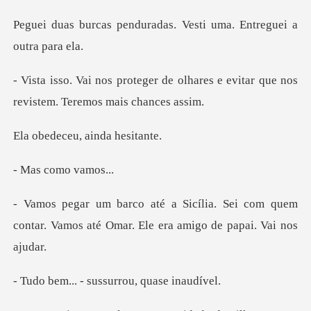
uradas. Vesti uma. Entr
e olhares e evitar que nos
revis
eu, ainda
como v
Sei com quem
contar. Vamos até Omar. E
- sussurrou, q