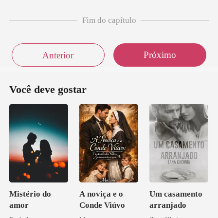
Fim do capítulo
Próximo
Anterior
Você deve gostar
Mistério do
A noviça e o
Um casamento
amor
Conde Viúvo
arranjado