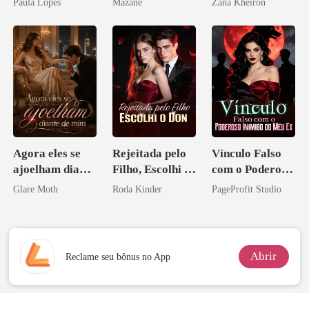
Paula Lopes
Mazane
Zana Kheiron
Agora eles se
Rejeitada pelo
Vínculo Falso
ajoelham diante
Filho, Escolhi o
com o Poderoso
de mim
Don
Inimigo do Meu
Glare Moth
Roda Kinder
PageProfit Studio
Ex
Abrir
Reclame seu bônus no App