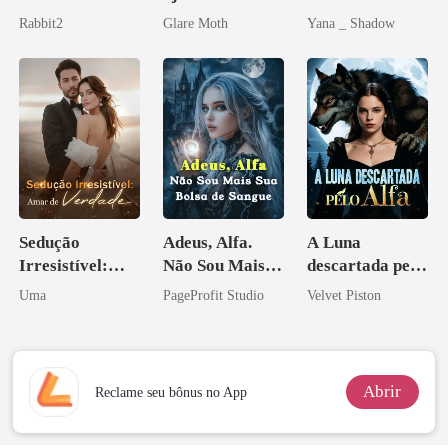
bilionária
de mim
Redenção do
Rabbit2
Glare Moth
Yana _ Shadow
grego
Sedução
Adeus, Alfa.
A Luna
Irresistível:
Não Sou Mais
descartada pelo
Amar de
Sua Bolsa de
Alfa
Uma
PageProfit Studio
Velvet Piston
Verdade
Sangue
Abrir
Reclame seu bônus no App