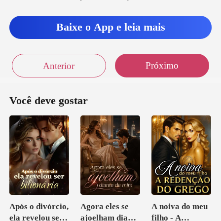
eu aind
Baixe o App e leia mais
Próximo
Anterior
Você deve gostar
Após o divórcio,
Agora eles se
A noiva do meu
ela revelou ser
ajoelham diante
filho - A