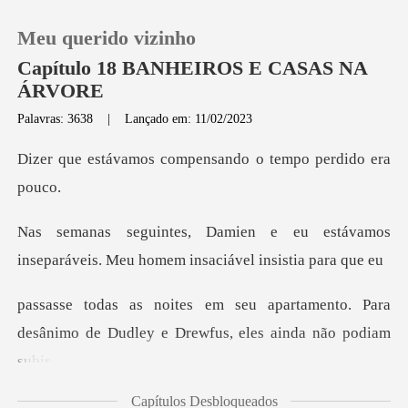
Meu querido vizinho
Capítulo 18 BANHEIROS E CASAS NA
ÁRVORE
Palavras: 3638
|
Lançado em: 11/02/2023
0
compensando o temp
Loja
u estávamos
Histórico
inseparáveis. Meu hom
Sair
rtamento. Para
desânimo de Dudley e
Baixar App
Capítulos Desbloqueados
eu era uma presen