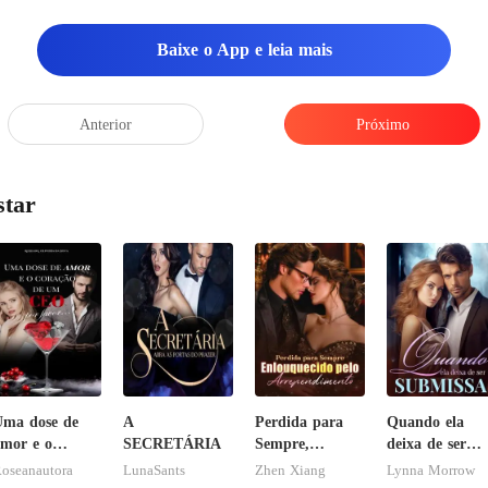
Baixe o App e leia mais
Anterior
Próximo
star
ma dose de
A
Perdida para
Quando ela
mor e o
SECRETÁRIA
Sempre,
deixa de ser
oração de um
Enlouquecido
submissa
oseanautora
LunaSants
Zhen Xiang
Lynna Morrow
EO, por favor
pelo