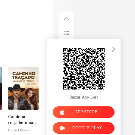
Baixar App Lera
APP STORE
Caminho
traçado: uma
GOOGLE PLAY
babá na
Célia Oliveira
fazenda