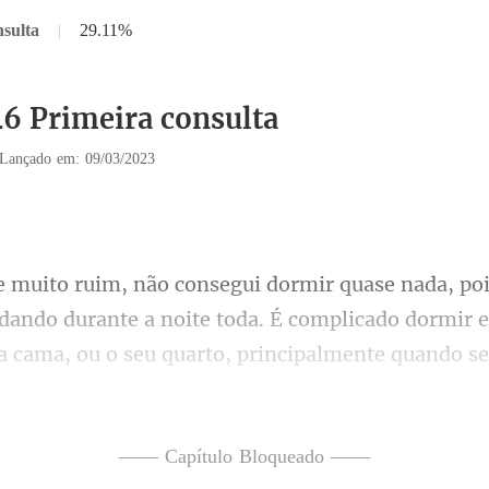
nsulta
|
29.11%
46 Primeira consulta
Lançado em: 09/03/2023
ante a noite toda. É complicado dormir
a cama, ou o seu quarto, principa
tas ficaram
—— Capítulo Bloqueado ——