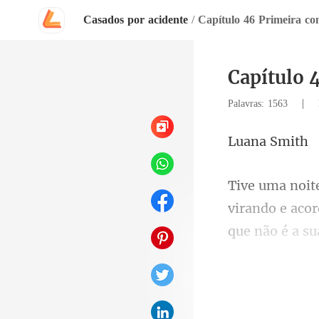
Casados por acidente
/
Capítulo 46 Primeira co
Capítulo 
|
Palavras: 1563
a Sm
que não é a su
s