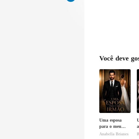
Você deve go
Uma esposa
U
para o meu
a
irmão
c
Anabella Brianes
R
C