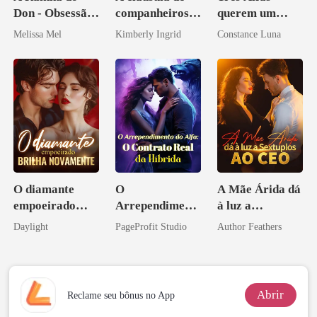
Don - Obsessão,
companheiros
querem um
Paixão e Sangue
do professor
casamento
Melissa Mel
Kimberly Ingrid
Constance Luna
aberto
O diamante
O
A Mãe Árida dá
empoeirado
Arrependiment
à luz a
brilha
o do Alfa: O
Sextuplos ao
Daylight
PageProfit Studio
Author Feathers
novamente
Contrato Real
CEO
da Híbrida
Abrir
Reclame seu bônus no App