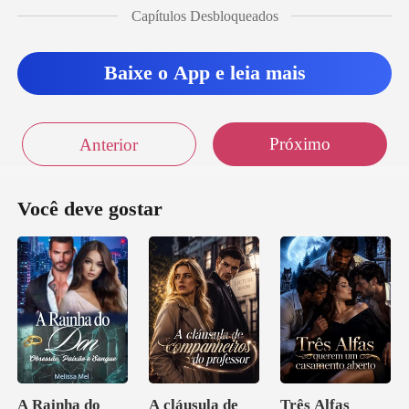
Capítulos Desbloqueados
Baixe o App e leia mais
Próximo
Anterior
Você deve gostar
A Rainha do
A cláusula de
Três Alfas