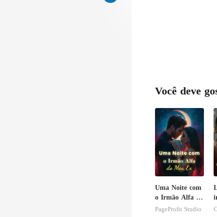
Você deve go
Uma Noite com
L
o Irmão Alfa do
i
Meu Ex
r
PageProfit Studio
C
i