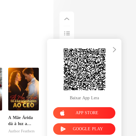
Baixar App Lera
APP STORE
A Mãe Árida
dá à luz a
GOOGLE PLAY
Sextuplos ao
Author Feathers
CEO