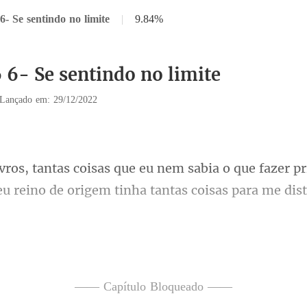
6- Se sentindo no limite
|
9.84%
6 6- Se sentindo no limite
Lançado em: 29/12/2022
que fazer p
 reino de origem
C
a posição um pouco melhor para me maqui
—— Capítulo Bloqueado ——