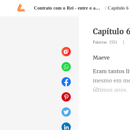
Contrato com o Rei - entre o amor e a vingança
/
Capítulo 6 
Capítulo 
|
Palavras: 1551
a
mesmo em meu
sentar em um