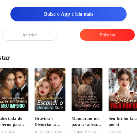
Baixe o App e leia mais
Anterior
Próximo
star
ibertada do
Grávida e
Mandaram-me
Seu brilho fala
nferno para
Divorciada:
para a cadeia?
por si
eivindicar meu
Escondi o
Agora me
lara Voss
Xi Jin Qian Hua
Oyster Paradox
Cherish
mpério
Herdeiro Dele
vejam esmagá-