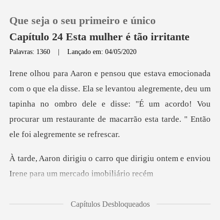
Que seja o seu primeiro e único
Capítulo 24 Esta mulher é tão irritante
Palavras: 1360
|
Lançado em: 04/05/2020
0
evantou alegremente, deu um
Loja
tapinha no ombro dele e disse: "É um acordo! Vou
procur
Histórico
Sair
ue dirigiu ontem e enviou
Irene
Baixar App
Capítulos Desbloqueados