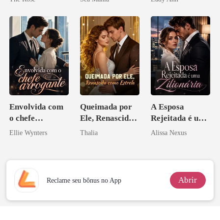
Acendia
Lanternas Para
Ela
Envolvida com
Queimada por
A Esposa
o chefe
Ele, Renascida
Rejeitada é uma
arrogante
como Estrela
Zilionária
Ellie Wynters
Thalia
Alissa Nexus
Abrir
Reclame seu bônus no App