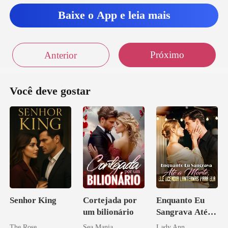
Baixe o App e leia mais
Próximo
Anterior
Você deve gostar
Senhor King
Cortejada por
Enquanto Eu
um bilionário
Sangrava Até a
Morte, Ele
The Rose
Sea Mania
Lady Ann