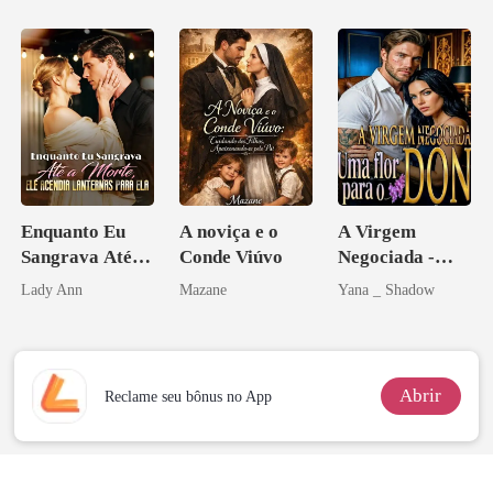
Enquanto Eu
A noviça e o
A Virgem
Sangrava Até a
Conde Viúvo
Negociada -
Morte, Ele
Uma flor para o
Lady Ann
Mazane
Yana _ Shadow
Acendia
Don
Lanternas Para
Ela
Abrir
Reclame seu bônus no App