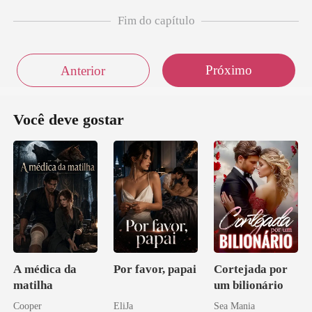
Fim do capítulo
Próximo
Anterior
Você deve gostar
A médica da
Por favor, papai
Cortejada por
matilha
um bilionário
Cooper
EliJa
Sea Mania