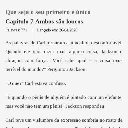
Que seja o seu primeiro e único
Capítulo 7 Ambos são loucos
Palavras: 771
|
Lançado em: 26/04/2020
0
le quis dizer mais alguma coisa, Jackson o
Loja
abraçou com força. "Vo
Histórico
arl estava
Sair
ado com um elefante,
mas você não
Baixar App